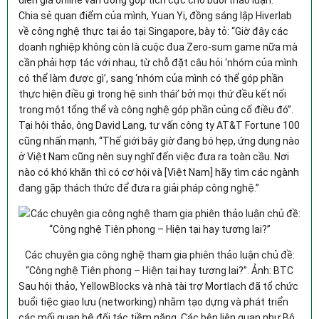
Chia sẻ quan điểm của mình, Yuan Yi, đồng sáng lập Hiverlab
về công nghệ thực tại ảo tại Singapore, bày tỏ: “Giờ đây các
doanh nghiệp không còn là cuộc đua Zero-sum game nữa mà
cần phải hợp tác với nhau, từ chỗ đặt câu hỏi ‘nhóm của mình
có thể làm được gì’, sang ‘nhóm của mình có thể góp phần
thực hiện điều gì trong hệ sinh thái’ bởi mọi thứ đều kết nối
trong một tổng thể và công nghệ góp phần củng cố điều đó”.
Tại hội thảo, ông David Lang, tư vấn công ty AT&T Fortune 100
cũng nhấn mạnh, “Thế giới bây giờ đang bó hẹp, ứng dụng nào
ở Việt Nam cũng nên suy nghĩ đến việc đưa ra toàn cầu. Nơi
nào có khó khăn thì có cơ hội và [Việt Nam] hãy tìm các ngành
đang gặp thách thức để đưa ra giải pháp công nghệ.”
Các chuyên gia công nghệ tham gia phiên thảo luận chủ đề:
“Công nghệ Tiên phong – Hiện tại hay tương lai?”. Ảnh: BTC
Sau hội thảo, YellowBlocks và nhà tài trợ Mortlach đã tổ chức
buổi tiệc giao lưu (networking) nhằm tạo dựng và phát triển
các mối quan hệ đối tác tiềm năng. Các bên liên quan như Bộ