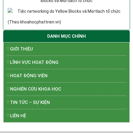
(Theo khoahocphattrien.vn)
DANH MỤC CHÍNH
GIỚI THIỆU
LĨNH VỰC HOẠT ĐỘNG
HOẠT ĐỘNG VIỆN
NGHIÊN CỨU KHOA HỌC
TIN TỨC – SỰ KIỆN
LIÊN HỆ