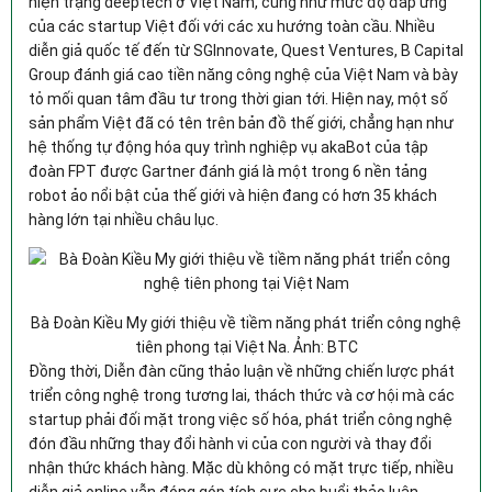
hiện trạng deeptech ở Việt Nam, cũng như mức độ đáp ứng
của các startup Việt đối với các xu hướng toàn cầu. Nhiều
diễn giả quốc tế đến từ SGInnovate, Quest Ventures, B Capital
Group đánh giá cao tiền năng công nghệ của Việt Nam và bày
tỏ mối quan tâm đầu tư trong thời gian tới. Hiện nay, một số
sản phẩm Việt đã có tên trên bản đồ thế giới, chẳng hạn như
hệ thống tự động hóa quy trình nghiệp vụ akaBot của tập
đoàn FPT được Gartner đánh giá là một trong 6 nền tảng
robot ảo nổi bật của thế giới và hiện đang có hơn 35 khách
hàng lớn tại nhiều châu lục.
Bà Đoàn Kiều My giới thiệu về tiềm năng phát triển công nghệ
tiên phong tại Việt Na. Ảnh: BTC
Đồng thời, Diễn đàn cũng thảo luận về những chiến lược phát
triển công nghệ trong tương lai, thách thức và cơ hội mà các
startup phải đối mặt trong việc số hóa, phát triển công nghệ
đón đầu những thay đổi hành vi của con người và thay đổi
nhận thức khách hàng. Mặc dù không có mặt trực tiếp, nhiều
diễn giả online vẫn đóng góp tích cực cho buổi thảo luận.