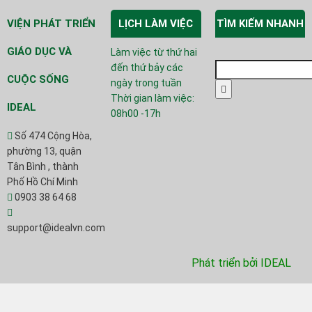
VIỆN PHÁT TRIỂN
LỊCH LÀM VIỆC
TÌM KIẾM NHANH
GIÁO DỤC VÀ
Làm việc từ thứ hai
Tìm
đến thứ bảy các
kiếm:
CUỘC SỐNG
ngày trong tuần
Search
Thời gian làm việc:
IDEAL
08h00 -17h
Số 474 Cộng Hòa,
phường 13, quận
Tân Bình , thành
Phố Hồ Chí Minh
0903 38 64 68
support@idealvn.com
Phát triển bởi IDEAL